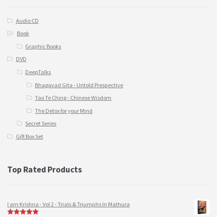
Audio CD
Book
Graphic Books
DVD
DeepTalks
Bhagavad Gita - Untold Prespective
Tao Te Ching - Chinese Wisdom
The Detox for your Mind
Secret Series
Gift Box Set
Top Rated Products
I am Krishna - Vol 2 - Trials & Triumphs In Mathura