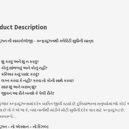
duct Description
્યૂઝન ની સાયકોલૉજી
–
ક્ન્ફ્યૂઝનથી ક્લેરિટી સુધીની યાત્રા
શું કરવું અને શું ન કરવું?
કોનું સાંભળવું અને કોનું નહીં?
કરિઅર કયું પસંદ કરવું?
લગ્ન કરવા કે નહીં? કરવા તો કોની સાથે કરવા?
સારું શું અને ખરાબ્ શું?
જીવન આ રીતે બનશે કે પેલી રીતે?
ાર ક્ન્ફ્યૂઝન્સમાં દરેક વ્યક્તિ જીવી રહ્યો છે. દુનિયાભરના મનુષ્યોમાં જો કો
 છે તો તે એ જ કે, બધાં નાનીથી માંડીને મોટી સુધીની દરેક વાત માટે ક્ન્ફ્યૂઝ્ડ છે.
મસ્વરૂપે…
્યૂઝન – નો એક્શન – નો રિઝલ્ટ