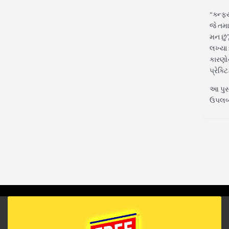
“ક્ન્ફ
જે તમા
મન છું’
લખ્યા 
કારણોન
પ્રેક્
આ પુસ્
ઉપલબ્