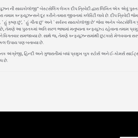
્યૂઝન ની સાયકોલૉજી” બેસ્ટસેલિંગ લેખક દીપ ત્રિવેદી દ્વારા લિખિત એક એવું પુસ્ત
રા તમામ ક્ન્ફ્યૂઝન્સને દૂર કરીને તમારા જીવનમાં ક્લેરિટી લાવે છે. દીપ ત્રિવેદી જેમ
, `હું કૃષ્ણ છું’, `હું ગીતા છું’ અને `સર્વસ્વ સાયકોલૉજી છે’ જેવા અનેક બેસ્ટસેલિંગ 
છે, તેમણે આ પુસ્તકમાં અતિ સરળ ભાષામાં મનુષ્યના ક્ન્ફ્યૂઝ્ડ રહેવાના તમામ પ્રમ
ે વિગતવાર સમજાવ્યા છે. સાથે જ, તેમણે ક્ન્ફ્યૂઝન્સમાંથી છુટકારો મેળવવાના સ
ટિકલ ઉપાય પણ બતાવ્યા છે.
તક અંગ્રેજી, હિન્દી અને ગુજરાતીમાં બધાં પ્રમુખ બુક સ્ટોર્સ અને ઈ-કોમર્સ સાઈટ
ધ છે.