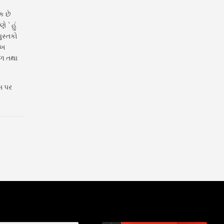
ક છે
ણે `હું
પુસ્તકો
ુખ
રળ તથા
્સ પર