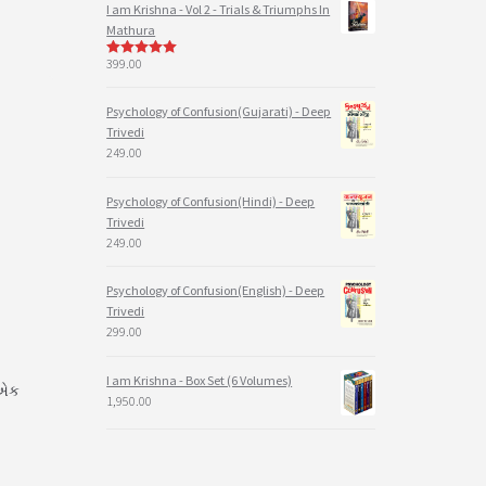
I am Krishna - Vol 2 - Trials & Triumphs In
Mathura
399.00
5
out of 5
Psychology of Confusion(Gujarati) - Deep
Trivedi
249.00
Psychology of Confusion(Hindi) - Deep
Trivedi
249.00
Psychology of Confusion(English) - Deep
Trivedi
299.00
I am Krishna - Box Set (6 Volumes)
ઈ એક
1,950.00