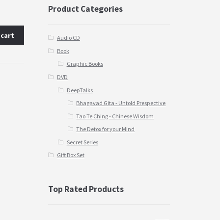
Product Categories
 cart
Audio CD
Book
Graphic Books
DVD
DeepTalks
Bhagavad Gita - Untold Prespective
Tao Te Ching - Chinese Wisdom
The Detox for your Mind
Secret Series
Gift Box Set
Top Rated Products