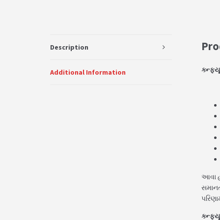
Pro
Description
ક્ન્ફ
Additional Information
આવા હજ
સમાનતા
પરિણા
ક્ન્ફ