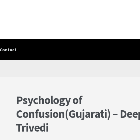
Contact
Contact
contact-test
My Account
PRIVACY POLICY
Shop
Terms & Cond
Psychology of
Confusion(Gujarati) – Dee
Trivedi