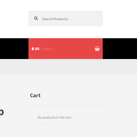
Search for:
₹0.00
0 items
itions
Cart
p
No products in the cart.